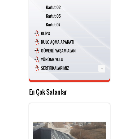
Kartut 02
Kartut 05
Kartut 07
KLİPS
RULO AÇMA APARATI
GÜVENLİ YAŞAM ALANI
YÜRÜME YOLU
+
SERTİFİKALARIMIZ
En Çok Satanlar