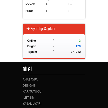
DOLAR
TL.
TL.
EURO
TL.
TL.
Ziyaretçi Sayıları
:
Online
3
:
Bugün
179
:
Toplam
271912
BİLGİ
ANASAYFA
DESIGNS
KAR TUTUCU
İLETİŞİM
YASAL UYARI