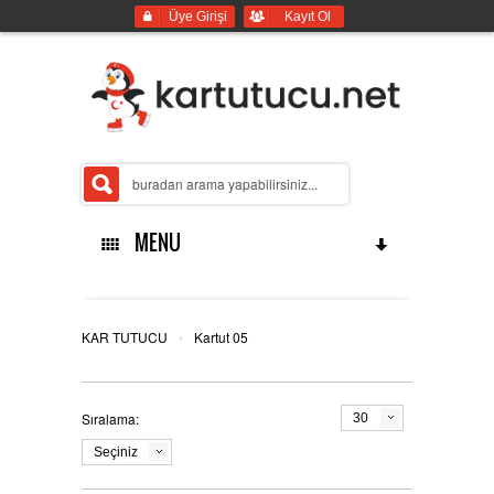
Üye Girişi
Kayıt Ol
MENU
ANASAYFA
›
KAR TUTUCU
Kartut 05
Sıralama:
30
İMALATLARIMIZ
Seçiniz