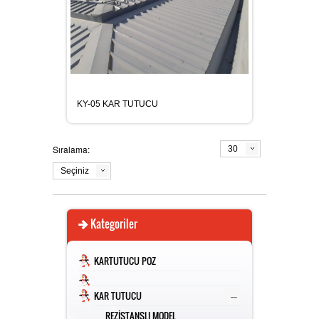
ÜRÜN TESCİLİ -MARKA PATENTİ
HAKKIMIZDA
TSE - CE
İLETİŞİM
KY-05 KAR TUTUCU
Sıralama:
30
Seçiniz
Kategoriler
KARTUTUCU POZ
–
KAR TUTUCU
REZİSTANSLI MODEL