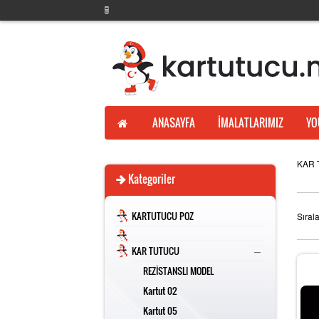
ANASAYFA
İMALATLARIMIZ
YO
KAR
Kategoriler
KARTUTUCU POZ
Sıral
–
KAR TUTUCU
REZİSTANSLI MODEL
Kartut 02
Kartut 05