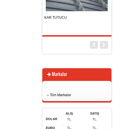
 KY-02
KAR TUTUCU
REZİSTANS
Markalar
›
›
Tüm Markalar
ALIŞ
SATIŞ
DOLAR
TL.
TL.
EURO
TL.
TL.