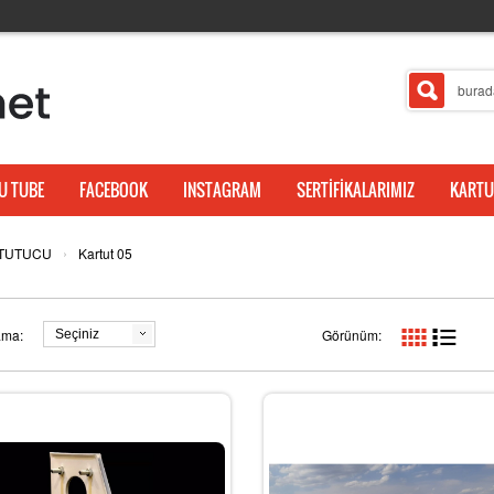
U TUBE
FACEBOOK
INSTAGRAM
SERTİFİKALARIMIZ
KARTU
›
 TUTUCU
Kartut 05
ama:
Görünüm:
Seçiniz