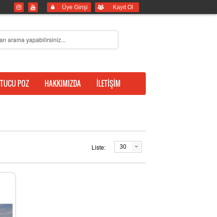
Üye Girişi
Kayıt Ol
TUCU POZ
HAKKIMIZDA
İLETİŞİM
Liste:
30