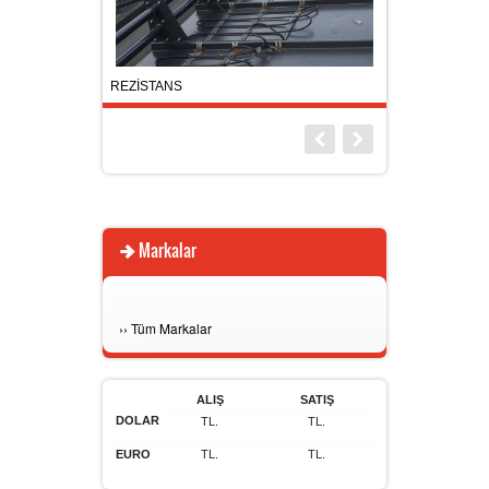
ÜRÜN TESCİLİ -MARKA PATENTİ
HAKKIMIZDA
REZİSTANS
KAR TUTUCU
TSE - CE
İLETİŞİM
Markalar
›
›
Tüm Markalar
ALIŞ
SATIŞ
DOLAR
TL.
TL.
EURO
TL.
TL.