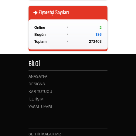
Ziyaretçi Sayıları
:
Online
2
:
Bugün
186
:
Toplam
272403
BİLGİ
ANASAYFA
DESIGNS
KAR TUTUCU
İLETİŞİM
YASAL UYARI
SERTİFİKALARIMIZ