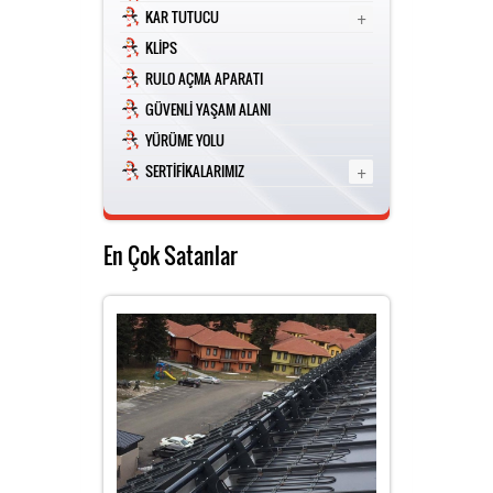
+
KAR TUTUCU
YOU TUBE
KLİPS
RULO AÇMA APARATI
GÜVENLİ YAŞAM ALANI
FACEBOOK
YÜRÜME YOLU
+
SERTİFİKALARIMIZ
INSTAGRAM
En Çok Satanlar
SERTİFİKALARIMIZ
KOSGEB ÇEKME TESTİ
KARTUTUCU POZ