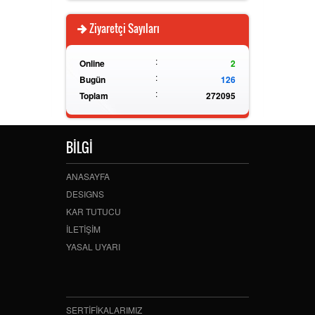
Ziyaretçi Sayıları
:
Online
2
:
Bugün
126
:
Toplam
272095
BİLGİ
ANASAYFA
DESIGNS
KAR TUTUCU
İLETİŞİM
YASAL UYARI
SERTİFİKALARIMIZ