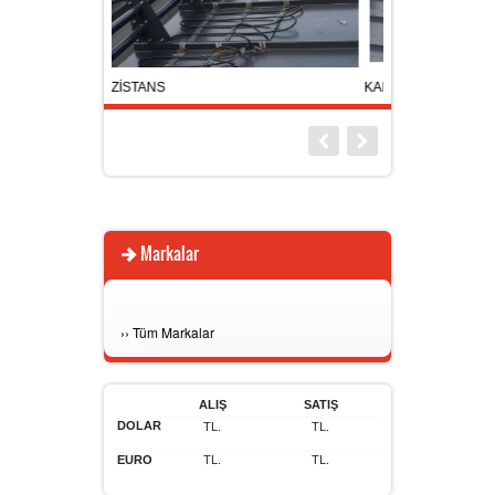
ÜRÜN TESCİLİ -MARKA PATENTİ
HAKKIMIZDA
NS
KAR TUTUCU KY-02
K
TSE - CE
İLETİŞİM
Markalar
›
›
Tüm Markalar
ALIŞ
SATIŞ
DOLAR
TL.
TL.
EURO
TL.
TL.