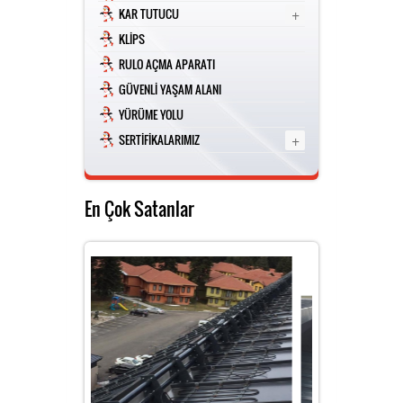
+
KAR TUTUCU
YOU TUBE
KLİPS
RULO AÇMA APARATI
GÜVENLİ YAŞAM ALANI
FACEBOOK
YÜRÜME YOLU
+
SERTİFİKALARIMIZ
INSTAGRAM
En Çok Satanlar
SERTİFİKALARIMIZ
KOSGEB ÇEKME TESTİ
KARTUTUCU POZ