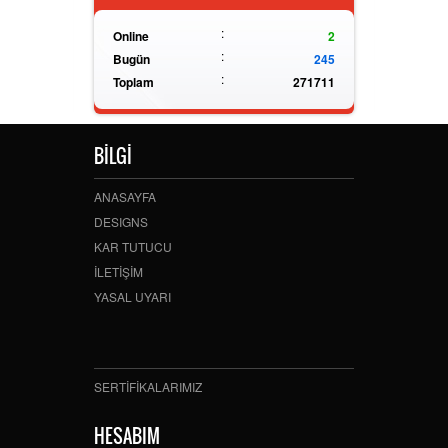
:
Online
2
:
Bugün
245
:
Toplam
271711
BİLGİ
ANASAYFA
DESIGNS
KAR TUTUCU
İLETİŞİM
YASAL UYARI
SERTİFİKALARIMIZ
HESABIM