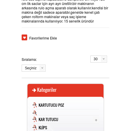
cm lik saclar için ayrı ayrı üretilir.bir makinanın
arkasında rulo açma aparatı olarak kullanılır.kendisi bir
ÜRÜN TESCİLİ -MARKA PATENTİ
HAKKIMIZDA
makina değil sadece aparatdır.genelde kenet çatı
çeken rolform makinalar veya saç işleme
makinalarında kullanılıyor. 15 senelik üründür
TSE - CE
İLETİŞİM
Favorilerime Ekle
Sıralama:
30
Seçiniz
Kategoriler
KARTUTUCU POZ
+
KAR TUTUCU
KLİPS