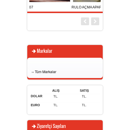
RULO AÇMA APARATI
KAR TUTUCU
Markalar
›
›
Tüm Markalar
ALIŞ
SATIŞ
DOLAR
TL.
TL.
EURO
TL.
TL.
Ziyaretçi Sayıları