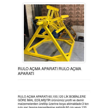
YOU TUBE
FACEBOOK
INSTAGRAM
RULO AÇMA APARATI RULO AÇMA
APARATI
SERTİFİKALARIMIZ
KOSGEB ÇEKME TESTİ
KARTUTUCU POZ
RULO AÇMA APARATI 60,100,120 LİK BOBİNLERE
GÖRE İMAL EDİLMİŞTİR ürünümüz profil ve demir
malzemelerden üretilip üzerine boya atılmaktadır.3 ton
rulo sac taşıma kapasitesine sahiptir.60 cm veya 120