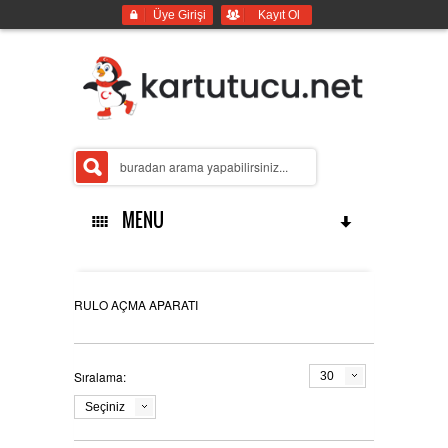
Üye Girişi
Kayıt Ol
MENU
ANASAYFA
RULO AÇMA APARATI
Sıralama:
30
İMALATLARIMIZ
Seçiniz