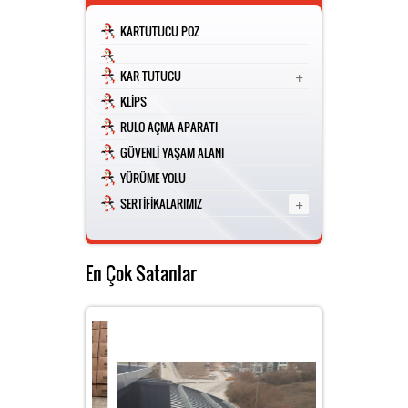
KARTUTUCU POZ
ÜRÜN TESCİLİ -MARKA PATENTİ
HAKKIMIZDA
+
KAR TUTUCU
KLİPS
TSE - CE
İLETİŞİM
RULO AÇMA APARATI
GÜVENLİ YAŞAM ALANI
YÜRÜME YOLU
+
SERTİFİKALARIMIZ
En Çok Satanlar