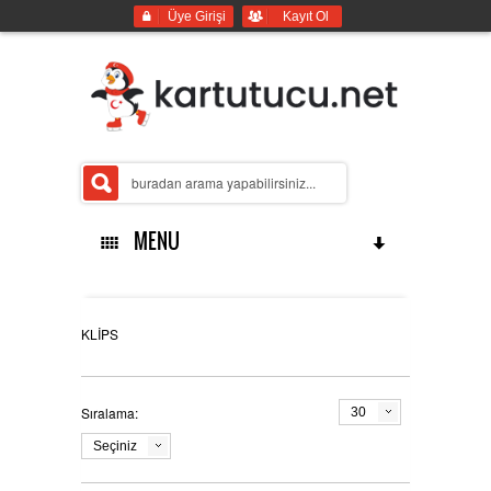
Üye Girişi
Kayıt Ol
MENU
ANASAYFA
KLİPS
Sıralama:
30
İMALATLARIMIZ
Seçiniz