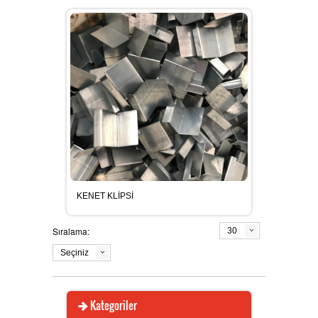
YOU TUBE
FACEBOOK
INSTAGRAM
KENET KLİPSİ
SERTİFİKALARIMIZ
Sıralama:
30
Seçiniz
KOSGEB ÇEKME TESTİ
KARTUTUCU POZ
Kategoriler