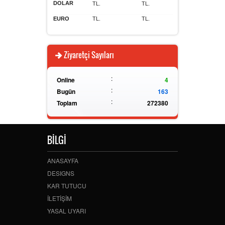
DOLAR
TL.
TL.
EURO
TL.
TL.
Ziyaretçi Sayıları
:
Online
4
:
Bugün
163
:
Toplam
272380
BİLGİ
ANASAYFA
DESIGNS
KAR TUTUCU
İLETİŞİM
YASAL UYARI